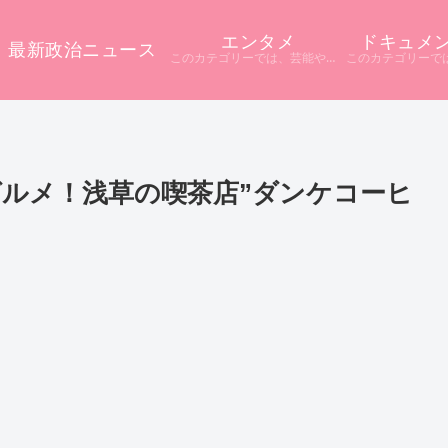
エンタメ
ドキュメ
最新政治ニュース
このカテゴリーでは、芸能やエンタメに関するニュースをまとめています。 テレビや配信サービス、SNSなど多様な情報源から話題をピックアップ。 ニュース記事だけでは分からない背景や疑問点を深掘りし、分かりやすく解説しています。
ルメ！浅草の喫茶店”ダンケコーヒ