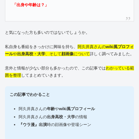
「出身や年齢は？」
と気になった方も多いのではないでしょうか。
私自身も番組をきっかけに興味を持ち、
阿久井真さんの
wiki風プロフィ
ール
や
出身高校・大学
、そして
顔画像
について
詳しく調べてみました。
意外と情報が少ない部分も多かったので、この記事では
わかっている範
囲を整理
してまとめていきます。
この記事でわかること
阿久井真さんの
年齢
や
wiki風プロフィール
阿久井真さんの
出身高校・大学
の情報
『ウラ漫』出演
時の顔画像や登場シーン