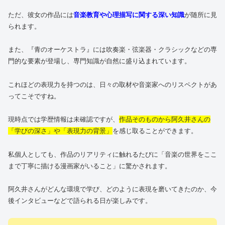
ただ、彼女の作品には
音楽教育や心理描写に関する深い知識
が随所に見
られます。
また、『青のオーケストラ』には吹奏楽・弦楽器・クラシックなどの専
門的な要素が登場し、専門知識が自然に盛り込まれています。
これほどの表現力を持つのは、日々の取材や音楽家へのリスペクトがあ
ってこそですね。
現時点では学歴情報は未確認ですが、
作品そのものから阿久井さんの
「学びの深さ」や「表現力の背景」
を感じ取ることができます。
私個人としても、作品のリアリティに触れるたびに「音楽の世界をここ
まで丁寧に描ける漫画家がいること」に驚かされます。
阿久井さんがどんな環境で学び、どのように表現を磨いてきたのか、今
後インタビューなどで語られる日が楽しみです。