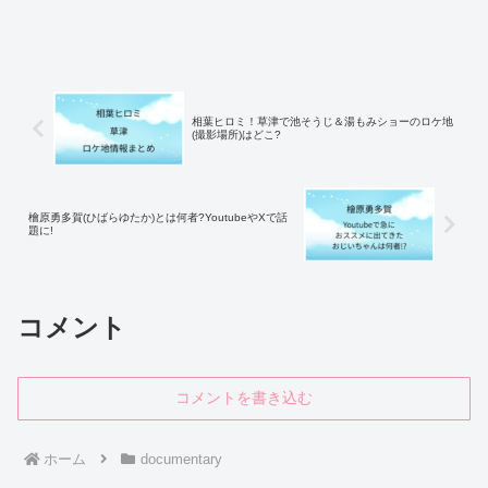
相葉ヒロミ！草津で池そうじ＆湯もみショーのロケ地
(撮影場所)はどこ?
檜原勇多賀(ひばらゆたか)とは何者?YoutubeやXで話
題に!
コメント
コメントを書き込む
ホーム
documentary