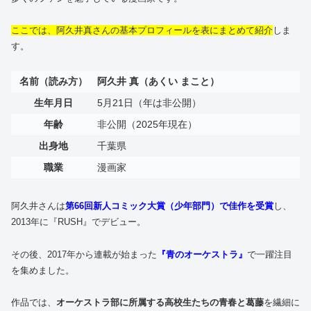
ここでは、阿久井真さんの基本プロフィールを表にまとめて紹介
しま
す。
名前（読み方）
阿久井 真（あくい まこと）
生年月日
5月21日（年は非公開）
年齢
非公開（2025年現在）
出身地
千葉県
職業
漫画家
阿久井さんは
第66回新人コミック大賞（少年部門）で佳作を受賞
し、
2013年に『RUSH』でデビュー。
その後、2017年から連載が始まった
『青のオーケストラ』
で一躍注目
を集めました。
作品では、
オーケストラ部に所属する高校生たちの青春と葛藤
を繊細に