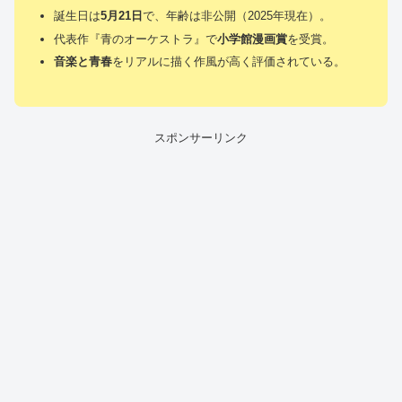
誕生日は
5月21日
で、年齢は非公開（2025年現在）。
代表作『青のオーケストラ』で
小学館漫画賞
を受賞。
音楽と青春
をリアルに描く作風が高く評価されている。
スポンサーリンク