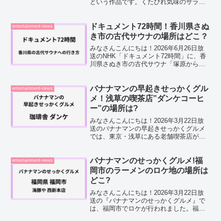
という作品です。くたびれ気味のサラリ
ーマン佐々木さんと、スーパーの裏の喫
煙所で出会った田山さんが、タバコを片
手に過ごす何気ない時間を描いた物語な
ドキュメント72時間！香川県さぬ
entertainment-news
んですよね。2026年7...
き市の古代サウナの場所はどこ？
みなさんこんにちは！2026年6月26日放
送のNHK「ドキュメント72時間」に、香
川県さぬき市の古代サウナ「塚原から風
呂」が登場すると知って、サウナ好きの
私はもう居ても立っても居られなくなり
ました！そんな中、 「ドキュメント72時
バナナマンの早起きせっかくグル
entertainment-news
間に登場し...
メ！浅草の喫茶店”ダンケコーヒ
ー”の場所は?
みなさんこんにちは！2026年3月22日放
送のバナナマンの早起きせっかくグルメ
では、東京・浅草にある老舗喫茶店が紹
介されます。浅草といえば、雷門や浅草
寺を中心に、国内外から多くの観光客が
集まる下町エリアですよね。そんな情緒
バナナマンのせっかくグルメ!福
entertainment-news
あふれる街に、昭和...
岡市のラーメンのロケ地の場所は
どこ?
みなさんこんにちは！2026年3月22日放
送の『バナナマンのせっかくグルメ』で
は、福岡市でロケが行われました。福岡
市といえば、やっぱりラーメンですよ