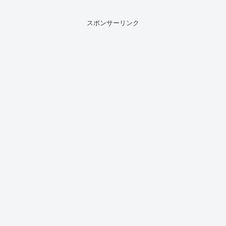
ね。博多ラーメンは、豚骨をじっくり煮
込んだ白濁スープが特徴的です。細くて
ストレートな麺との組...
スポンサーリンク