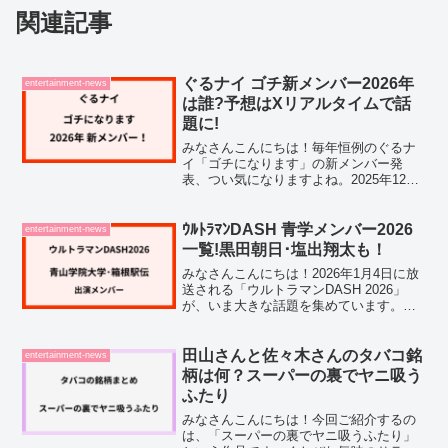
関連記事
ぐるナイ ゴチ新メンバー2026年
entertainment-news
は誰?予想はXリアルタイムで話
題に!
みなさんこんにちは！毎年恒例のぐるナ
イ「ゴチになります」の新メンバー発
表、つい気になりますよね。2025年12月
25日の放送で、誰がクビになるのかが決
定します。私も毎年このタイミングにな
ると、次は誰が新メンバーになるんだろ
ｳﾙﾄﾗﾏﾝDASH 青学メンバー2026
entertainment-news
うってワクワクしな...
一覧!黒田朝日･塩出翔太も！
みなさんこんにちは！2026年1月4日に放
送される「ウルトラマンDASH 2026」
が、いま大きな話題を集めています。箱
根駅伝で3連覇を達成したばかりの青学メ
ンバーが出演するとあって、放送前から
注目度が高まっているんですよね。今日
田山さんと佐々木さんのタバコ銘
entertainment-news
のウルトラ...
柄は何？スーパーの裏でヤニ吸う
ふたり
みなさんこんにちは！今回ご紹介するの
は、「スーパーの裏でヤニ吸うふたり」