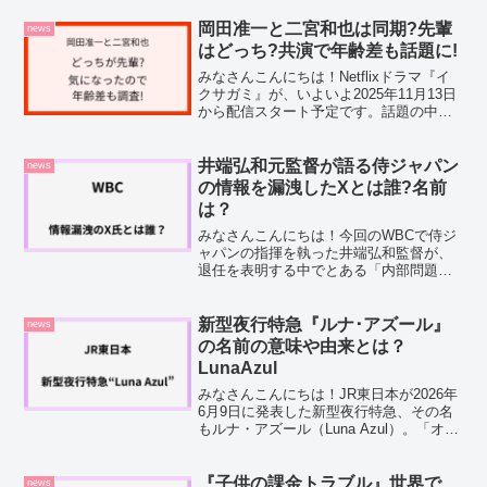
岡田准一と二宮和也は同期?先輩
news
はどっち?共演で年齢差も話題に!
みなさんこんにちは！Netflixドラマ『イ
クサガミ』が、いよいよ2025年11月13日
から配信スタート予定です。話題の中心
はなんといっても、俳優の岡田准一さん
と二宮和也さんの共演。日本を代表する
二人が同じ作品で演じるということで、
井端弘和元監督が語る侍ジャパン
news
すでにS...
の情報を漏洩したXとは誰?名前
は？
みなさんこんにちは！今回のWBCで侍ジ
ャパンの指揮を執った井端弘和監督が、
退任を表明する中でとある「内部問題」
についても語っていたことが話題になっ
ています。どうやら、チームの機密情報
が外部に漏れていたというんです。しか
新型夜行特急『ルナ･アズール』
news
も、その情報を流してい...
の名前の意味や由来とは？
LunaAzul
みなさんこんにちは！JR東日本が2026年
6月9日に発表した新型夜行特急、その名
もルナ・アズール（Luna Azul）。「オシ
ャレで素敵な名前だな」って思った方も
結構多いんじゃないでしょうか。私も
SNSで話題になっているのを見て、気に
『子供の課金トラブル』世界で
news