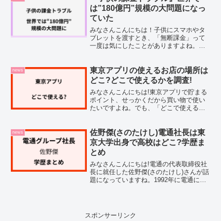
なって...
は”180億円”規模の大問題になっ
ていた
みなさんこんにちは！子供にスマホやタ
ブレットを渡すとき、「無断課金」って
一度は気にしたことがありますよね。最
近、10歳の息子が1ヶ月で385万円もゲー
ムに課金してしまったという「385事件」
が話題になっているのを見て、私もつい
東京アプリの使えるお店の場所は
news
気になって調べ...
どこ?どこで使えるかを調査!
みなさんこんにちは!東京アプリで貯まる
ポイント、せっかくだから買い物で使い
たいですよね。でも、「どこで使える
の?」「使えるお店ってどこにあるの?」
って気になりませんか?私も調べてみたの
ですが、東京アプリ自体は新しいサービ
佐野傑(さのたけし)電通社長は東
news
スなので、実際にどこ...
京大学出身で高校はどこ?学歴ま
とめ
みなさんこんにちは!電通の代表取締役社
長に就任した佐野傑(さのたけし)さんが話
題になっていますね。1992年に電通に入
社して以来、30年以上にわたって同社一
筋で歩み続け、2024年1月に社長に就任さ
れたということで、どんな学歴をお持ち
なのか...
スポンサーリンク