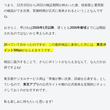
つまり、12月15日から26日の検証期間が終わった後、技術面と運用面
の確認ができ次第、実施時期が正式に発表されるということなんです
ね。
おそらく、早ければ
2026年1月以降
、遅くとも
2026年春頃
までには開始
されるのではないかと考えられます。
調べていて分かったのですが、この最終検証に参加した方には、
東京ポ
イント500pt
がもらえるそうです。
検証に協力することで、さらにポイントがもらえるなんて、なんだかお
得ですよね!
東京都デジタルサービス局は「準備が整い次第、詳細を公表する」とし
ているので、
東京アプリ
の公式サイトや都の公式発表を定期的にチェッ
クしておくのがおすすめです。
私も楽しみに待ちたいと思います!