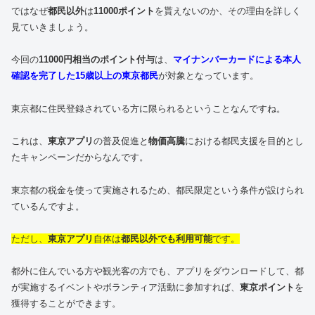
ではなぜ
都民以外
は
11000ポイント
を貰えないのか、その理由を詳しく
見ていきましょう。
今回の
11000円相当のポイント付与
は、
マイナンバーカードによる本人
確認を完了した15歳以上の東京都民
が対象となっています。
東京都に住民登録されている方に限られるということなんですね。
これは、
東京アプリ
の普及促進と
物価高騰
における都民支援を目的とし
たキャンペーンだからなんです。
東京都の税金を使って実施されるため、都民限定という条件が設けられ
ているんですよ。
ただし、
東京アプリ
自体は
都民以外でも利用可能
です。
都外に住んでいる方や観光客の方でも、アプリをダウンロードして、都
が実施するイベントやボランティア活動に参加すれば、
東京ポイント
を
獲得することができます。