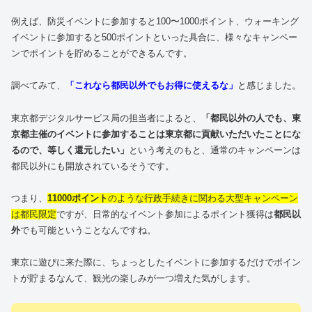
例えば、防災イベントに参加すると100〜1000ポイント、ウォーキング
イベントに参加すると500ポイントといった具合に、様々なキャンペー
ンでポイントを貯めることができるんです。
調べてみて、
「これなら都民以外でもお得に使えるな」
と感じました。
東京都デジタルサービス局の担当者によると、
「都民以外の人でも、東
京都主催のイベントに参加することは東京都に貢献いただいたことにな
るので、等しく還元したい」
という考えのもと、通常のキャンペーンは
都民以外にも開放されているそうです。
つまり、
11000ポイント
のような行政手続きに関わる大型キャンペーン
は都民限定
ですが、日常的なイベント参加によるポイント獲得は
都民以
外
でも可能ということなんですね。
東京に遊びに来た際に、ちょっとしたイベントに参加するだけでポイン
トが貯まるなんて、観光の楽しみが一つ増えた気がします。