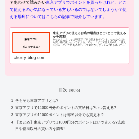
▼あわせて読みたい
東京アプリでポイントを貰ったけれど、どこ
で使えるのか気になっている方もいるのではないでしょうか？
使
える場所についてはこちらの記事で紹介しています。
東京アプリの使えるお店の場所はどこ?どこで使える
かを調査!
みなさんこんにちは!東京アプリで貯まるポイント、せっかくだか
ら買い物で使いたいですよね。でも、「どこで使えるの?」「使え
るお店ってどこにあるの?」って気になりませんか?私も調べてみ
たのですが、東京アプリ自体は新しいサービスなので、実際にど
こ...
cherry-blog.com
目次
そもそも東京アプリとは?
東京アプリで11000円分のポイントの支給日は?いつ貰える?
東京アプリの11000ポイントは都民以外でも貰える!?
【まとめ】東京アプリで11000円分のポイントはいつ貰える?支給
日や都民以外の貰い方を調査!