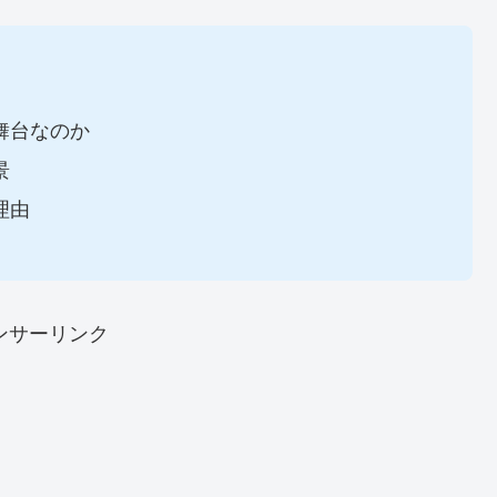
舞台なのか
景
理由
ンサーリンク