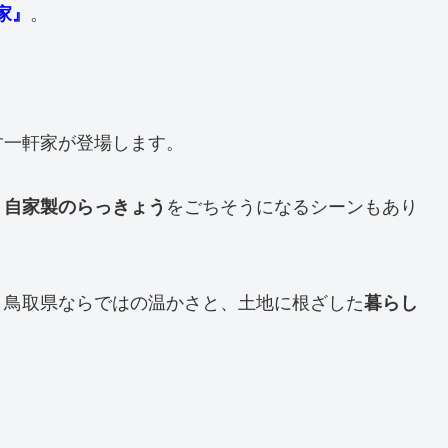
家』
。
す一軒家が登場します。
、
自家製のらっきょう
をごちそうになるシーンもあり
、鳥取県ならではの温かさと、土地に根ざした
暮らし