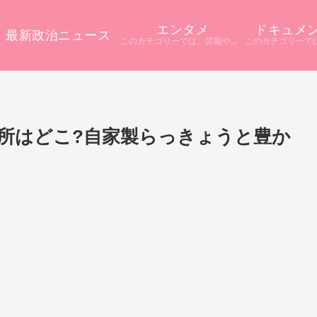
エンタメ
ドキュメ
最新政治ニュース
このカテゴリーでは、芸能やエンタメに関するニュースをまとめています。 テレビや配信サービス、SNSなど多様な情報源から話題をピックアップ。 ニュース記事だけでは分からない背景や疑問点を深掘りし、分かりやすく解説しています。
所はどこ?自家製らっきょうと豊か