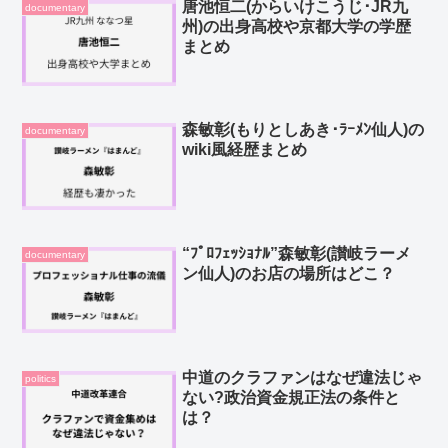
唐池恒二(からいけこうじ･JR九
documentary
州)の出身高校や京都大学の学歴
まとめ
森敏彰(もりとしあき･ﾗｰﾒﾝ仙人)の
documentary
wiki風経歴まとめ
“ﾌﾟﾛﾌｪｯｼｮﾅﾙ”森敏彰(讃岐ラーメ
documentary
ン仙人)のお店の場所はどこ？
中道のクラファンはなぜ違法じゃ
politics
ない?政治資金規正法の条件と
は？