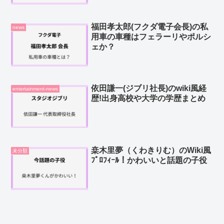
福田孝太郎(フクダ電子会長)の私
news
用車の車種はフェラーリやポルシ
ェか？
依田謙一(ジブリ社長)のwiki風経
entertainment-news
歴!出身高校や大学の学歴まとめ
桒木里夢（くわきりむ）のWiki風
未分類
ﾌﾟﾛﾌｨｰﾙ！かわいいと話題の子役