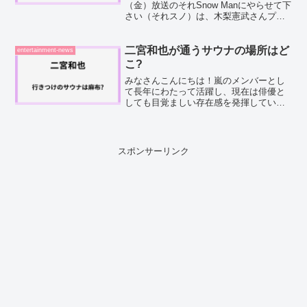
（金）放送のそれSnow Manにやらせて下
さい（それスノ）は、木梨憲武さんプロ
デュースの「Snow Man連れ回しバスツア
ー」が2時間スペシャルで戻ってきます！
豪華ゲストが続々登場するという予告
二宮和也が通うサウナの場所はど
entertainment-news
に、...
こ?
みなさんこんにちは！嵐のメンバーとし
て長年にわたって活躍し、現在は俳優と
しても目覚ましい存在感を発揮している
二宮和也さん。2025年には主演映画「8番
出口」が第78回カンヌ国際映画祭のミッ
ドナイト・スクリーニング部門に正式招
待されるなど、国...
スポンサーリンク