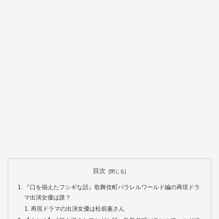
目次
『口を揃えたフシギな話』歌舞伎町パラレルワールド編の再現ドラ
マ出演女優は誰？
再現ドラマの出演女優は松前薫さん