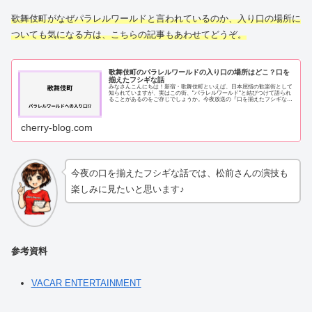
歌舞伎町がなぜパラレルワールドと言われているのか、入り口の場所に
ついても気になる方は、こちらの記事もあわせてどうぞ。
歌舞伎町のパラレルワールドの入り口の場所はどこ？口を
揃えたフシギな話
みなさんこんにちは！新宿・歌舞伎町といえば、日本屈指の歓楽街として
知られていますが、実はこの街、"パラレルワールド"と結びつけて語られ
ることがあるのをご存じでしょうか。今夜放送の『口を揃えたフシギな
話』で歌舞伎町が取り上...
cherry-blog.com
今夜の口を揃えたフシギな話では、松前さんの演技も
楽しみに見たいと思います♪
参考資料
VACAR ENTERTAINMENT