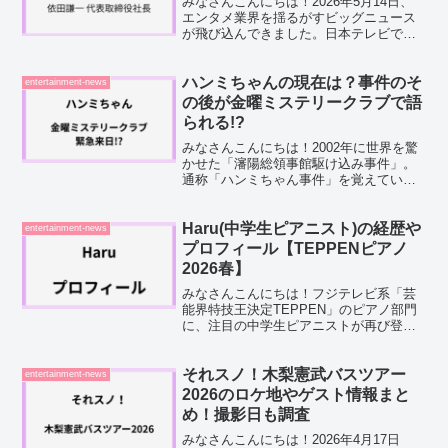
みなさんこんにちは！2026年5月14日、
エンタメ業界を揺るがすビッグニュース
が飛び込んできました。日本テレビでコ
ンサートや展覧会、舞台などのイベント
事業を手掛けてきた依田謙一(よだけんい
ち)さんが、あのスタジオジブリの代表取
ハンミちゃんの現在は？事件のそ
entertainment-news
締役社長に就任...
の後が金曜ミステリークラブで語
られる!?
みなさんこんにちは！2002年に世界を驚
かせた「瀋陽総領事館駆け込み事件」。
通称「ハンミちゃん事件」を覚えていま
すか？当時2歳だったハンミちゃんが、一
家5人とともに中国の日本総領事館に駆け
込んだんですよね。事件からおよそ24年
Haru(中学生ピアニスト)の経歴や
entertainment-news
が経ったいま、...
プロフィール【TEPPENピアノ
2026春】
みなさんこんにちは！フジテレビ系「芸
能界特技王決定TEPPEN」のピアノ部門
に、注目の中学生ピアニストが再び登場
します。その名もHaruさん。日本最高峰
の音楽大学として知られる東京藝術大学
が設けた英才教育プログラム「ジュニ
それスノ！木梨憲武バスツアー
entertainment-news
ア・アカデミー」に...
2026のロケ地やゲスト情報まと
め！撮影日も調査
みなさんこんにちは！2026年4月17日