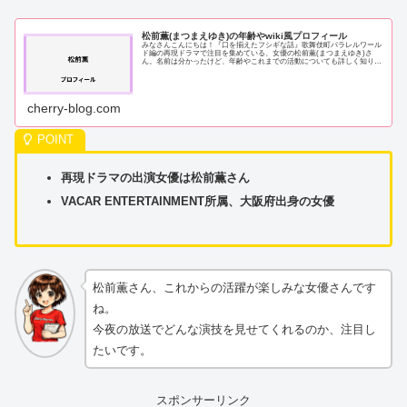
松前薫(まつまえゆき)の年齢やwiki風プロフィール
みなさんこんにちは！『口を揃えたフシギな話』歌舞伎町パラレルワール
ド編の再現ドラマで注目を集めている、女優の松前薫(まつまえゆき)さ
ん。名前は分かったけど、年齢やこれまでの活動についても詳しく知りた
いという方も多いのではないでしょうか。そこ...
cherry-blog.com
再現ドラマの出演女優は松前薫さん
VACAR ENTERTAINMENT所属、大阪府出身の女優
松前薫さん、これからの活躍が楽しみな女優さんです
ね。
今夜の放送でどんな演技を見せてくれるのか、注目し
たいです。
スポンサーリンク