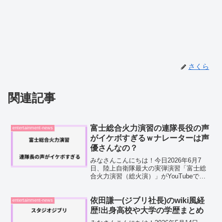
さくら
関連記事
富士総合火力演習の連隊長役の声
entertainment-news
がイケボすぎるｗナレーターは声
優さんなの？
みなさんこんにちは！今日2026年6月7
日、陸上自衛隊最大の実弾演習「富士総
合火力演習（総火演）」がYouTubeでラ
イブ配信されましたね。私もSNSで話題
になっているのを見て、はじめてライブ
を視聴してみたんです！ドカンドカンと
依田謙一(ジブリ社長)のwiki風経
entertainment-news
迫力もさるこ...
歴!出身高校や大学の学歴まとめ