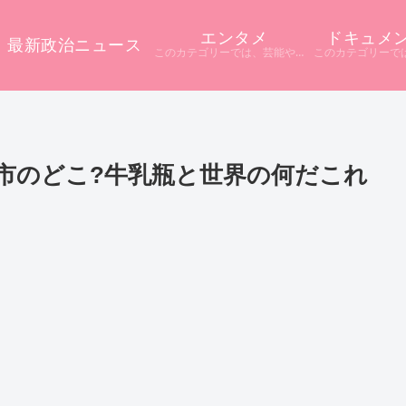
エンタメ
ドキュメ
最新政治ニュース
このカテゴリーでは、芸能やエンタメに関するニュースをまとめています。 テレビや配信サービス、SNSなど多様な情報源から話題をピックアップ。 ニュース記事だけでは分からない背景や疑問点を深掘りし、分かりやすく解説しています。
市のどこ?牛乳瓶と世界の何だこれ